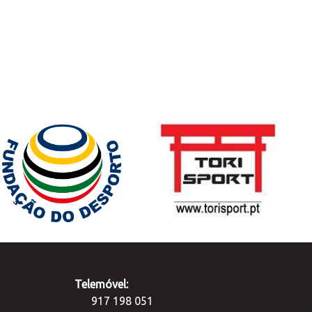
Telemóvel:
917 198 051